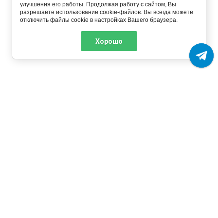
улучшения его работы. Продолжая работу с сайтом, Вы
разрешаете использование cookie-файлов. Вы всегда можете
отключить файлы cookie в настройках Вашего браузера.
Хорошо
О компании
Оформление заказа
История компании
Сроки обработки заказа
Контакты
Оплата
Реквизиты
Доставка
Связь с директором
Товар "Под заказ"
Отзывы и предложения
Шары оптом
Политика
конфиденциальности
Пользовательское
соглашение