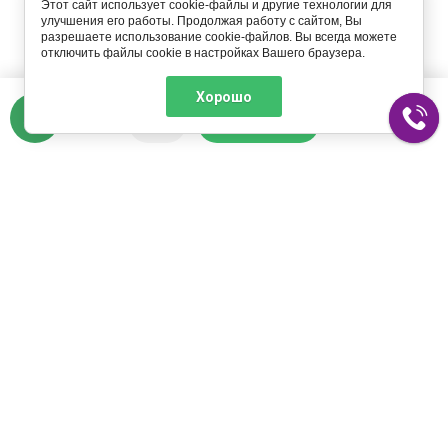
Этот сайт использует cookie-файлы и другие технологии для
улучшения его работы. Продолжая работу с сайтом, Вы
разрешаете использование cookie-файлов. Вы всегда можете
отключить файлы cookie в настройках Вашего браузера.
Кол-во
86990
₽
Хорошо
В КОРЗИНУ
О компании
Оформление заказа
История компании
Сроки обработки заказа
Контакты
Оплата
Реквизиты
Доставка
Связь с директором
Товар "Под заказ"
Отзывы и предложения
Шары оптом
Политика
конфиденциальности
Пользовательское
соглашение