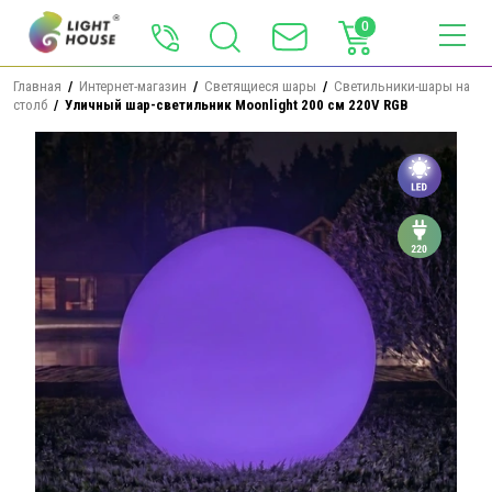
0
Главная
  /  
Интернет-магазин
  /  
Светящиеся шары
  /  
Светильники-шары на 
столб
  /  Уличный шар-светильник Moonlight 200 см 220V RGB