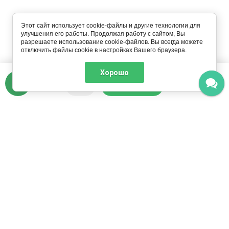
Этот сайт использует cookie-файлы и другие технологии для
улучшения его работы. Продолжая работу с сайтом, Вы
разрешаете использование cookie-файлов. Вы всегда можете
отключить файлы cookie в настройках Вашего браузера.
Кол-во
10365
₽
Хорошо
В КОРЗИНУ
О компании
Оформление заказа
История компании
Сроки обработки заказа
Контакты
Оплата
Реквизиты
Доставка
Связь с директором
Товар "Под заказ"
Отзывы и предложения
Шары оптом
Политика
конфиденциальности